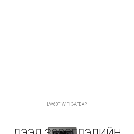
LW60T WIFI ЗАГВАР
ДЭЭД ЗЭРЭГЛЭЛИЙН