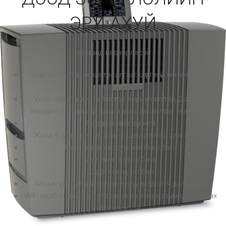
ЭРҮҮЛ АХУЙ
Германд үйлдвэрлэсэн.
Том талбайтай өрөө тасалгааг шүүлтүүргүй технологиор
чийгшүүлдэг
Усыг цэвэршүүлж, чийгшүүлэх зориулалттай, Дэлхийн
анхдагч, патентаар баталгаажсан шилдэг технологи
Хэтрүүлэн чийгшүүлэхгүй
Жилд 4 удаа л усны савыг цэвэрлэхэд хангалттай
Цахилгаан зарцуулалт маш бага
Дуу чимээ маш бага
Хэрэглэхэд хялбар
Алсын удирдлага болон Хуруу мэдрэгч дэлгэцтэй
WiFi холболттой, гар утаснаасаа төхөөрөмжөө удирдах
боломжтой