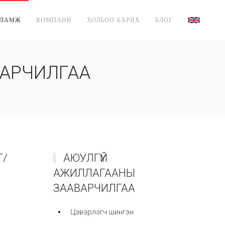
СЛАМЖ
КОМПАНИ
ХОЛБОО БАРИХ
БЛОГ
АВАРЧИЛГАА
Т/
АЮУЛГҮЙ
АЖИЛЛАГААНЫ
ЗААВАРЧИЛГАА
Цэвэрлэгч шингэн