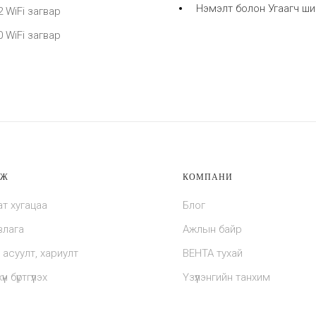
Нэмэлт болон Угаагч ши
 WiFi загвар
 WiFi загвар
МЖ
КОМПАНИ
ат хугацаа
Блог
влага
Ажлын байр
 асуулт, хариулт
ВЕНТА тухай
үн бүртгүүлэх
Үзүүлэнгийн танхим