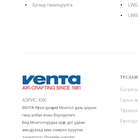
Брэнд танилцуулга
LW62
LW60
ТУСЛА
Баталга
АЭРИС ХХК
Гарын а
ВЕНТА бүтээгдэхүүний Монгол дахь цорын
Түгээмэл
ганц албан ёсны борлуулагч
Бүтээгдэхү
Бид Монголчуудаа эрүүл, урт удаан
амьдрахад хувь нэмрээ оруулах
зорилгоор Дэлхийн шилдэг