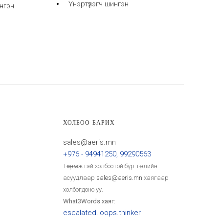
Үнэртүүлэгч шингэн
нгэн
ХОЛБОО БАРИХ
sales@aeris.mn
+976 - 94941250, 99290563
Төхөөрөмжтэй холбоотой бүр төрлийн
асуудлаар
sales@aeris.mn
хаягаар
холбогдоно уу.
What3Words хаяг:
escalated.loops.thinker