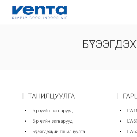
БҮТЭЭГДЭХ
ТАНИЛЦУУЛГА
ГАР
5-р үеийн загварууд
LW15
6-р үеийн загварууд
LW60
Бүтээгдэхүүний танилцуулга
LW62