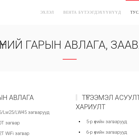
ЭХЛЭЛ
ВЕНТА БҮТЭЭГДЭХҮҮНҮҮД
ТУ
ҮҮНИЙ ГАРЫН АВЛАГА, ЗА
ЫН АВЛАГА
ТҮГЭЭМЭЛ АСУУЛ
ХАРИУЛТ
/Lw25/LW45 загварууд
5-р үеийн загварууд
T загвар
6-р үеийн загварууд
T WiFi загвар