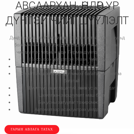
АВСААРХАН, ӨНДӨР ҮР
ДҮНТЭЙ ЧИЙГШҮҮЛЭЛТ
Дунд зэргийн талбайтай өрөөнд тохиромжтой. Үнийн хувьд
боломжийн, хэрэглэхэд хялбар, дуу чимээ багатай,
чийгшүүлэх чадамж өндөр. Германд үйлдвэрлэсэн.
Хосолсон үйлдэлтэй: Угаах, Чийгшүүлэх
Хэтрүүлэн чийгшүүлэхгүй
Хэрэглэхэд хялбар, дуу чимээ багатай, арчилгаа
багатай
Шүүлтүүр ашигладаггүй, зөвхөн ус ашигладаг
Цахилгаан зарцуулалт маш бага
Бүх усны хатуулаг тохиромжтой
Автоматаар асах/унтрах үйлдэлтэй
ГАРЫН АВЛАГА ТАТАХ