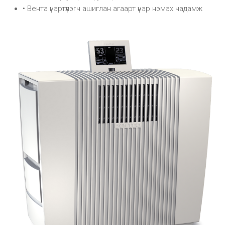
• Вента үнэртүүлэгч ашиглан агаарт үнэр нэмэх чадамж