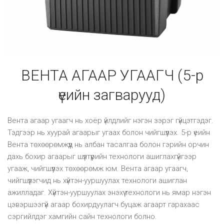
ВЕНТА АГААР УГААГЧ (5-р
үеийн загварууд)
Вента агаар угаагч нь хоёр үйлдлийг нэгэн зэрэг гүйцэтгэдэг.
Тэдгээр нь хуурай агаарыг угаах болон чийгшүүлэх. 5-р үеийн
Вента төхөөрөмжүүд нь албан тасалгаа болон гэрийн орчин
дахь бохир агаарыг шүүлтүүрийн технологи ашиглахгүйгээр
угааж, чийгшүүлэх төхөөрөмж юм. Вента агаар угаагч,
чийгшүүлэгчид нь хүйтэн-ууршуулах технологи ашиглан
ажилладаг. Хүйтэн-ууршуулах энэхүү технологи нь ямар нэгэн
цэвэршээгүй агаар бохирдуулагч буцаж агаарт гарахаас
сэргийлдэг хамгийн сайн технологи болно.