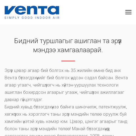
Бидний туршлагыг ашиглан та эрүүл
мэндээ хамгаалаарай.
Эрүүл цэвэр агаар бий болгох нь 35 жилийн өмнө бид анх
Вента бүтээгдэхүүнийг бий болгох үндсэн сэдэл байсан. Вента
агаар угаагч, чийгшүүлэгч нь хүйтэн-ууршуулах технологи
ашиглан бохирдсон агаарыг угааж, чийгшүүлэх ажиллагааг
давхар гүйцэтгэдэг.
Бидний хувьд бүтээгдэхүүнээ байнга шинэчилж, патентжуулж,
хөгжүүлэх нь хэрэглэгч таны эрүүл мэндийн төлөө оруулж буй
хамгийн үнэтэй хувь нэмэр юм. Цэвэр, цэнгэг агаарыг танд
болон таны эрүүл мэндийн төлөө! Манай бүтээгдэхүүнүүд