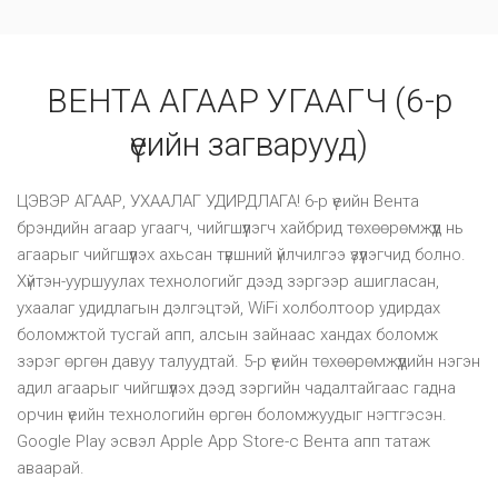
ВЕНТА АГААР УГААГЧ (6-р
үеийн загварууд)
ЦЭВЭР АГААР, УХААЛАГ УДИРДЛАГА! 6-р үеийн Вента
брэндийн агаар угаагч, чийгшүүлэгч хайбрид төхөөрөмжүүд нь
агаарыг чийгшүүлэх ахьсан түвшний үйлчилгээ үзүүлэгчид болно.
Хүйтэн-ууршуулах технологийг дээд зэргээр ашигласан,
ухаалаг удидлагын дэлгэцтэй, WiFi холболтоор удирдах
боломжтой тусгай апп, алсын зайнаас хандах боломж
зэрэг өргөн давуу талуудтай. 5-р үеийн төхөөрөмжүүдийн нэгэн
адил агаарыг чийгшүүлэх дээд зэргийн чадалтайгаас гадна
орчин үеийн технологийн өргөн боломжуудыг нэгтгэсэн.
Google Play эсвэл Apple App Store-с Вента апп татаж
аваарай.