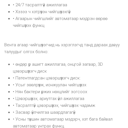
• 24/7 тасралтгүй ажиллагаа
• Хэзээ ч хэтрүүлэн чийгшүүлэхгүй
• Агаарын чийгшлийг автоматаар мэдрэн өөрөө
чийгшүүлэх функц
Вента агаар чийгшүүлэгчид нь хэрэглэгчд танд дараах давуу
талуудыг олгох болно:
• өндөр үр ашигт ажиллагаа, онцгой загвар, 3D
цэвэршүүлэгч диск
• Патентлагдсан цэвэршүүлэгч диск:
• Усыг зөөлрүүлж, ионжуулан чийгшүүлэх
• Нян бактери үржих нөхцлийг зогсоох
• Цэвэршүүлэх, ариутгах үйл ажиллагаа
• Тасралтгүй цэвэршүүлэх, чийгшүүлэх чадамж
• Засвар үйлчилгаа шаардлагагүй
• Усны түвшин автоматаар мэдэрч, хэт бага байвал
автоматаар унтрах функц