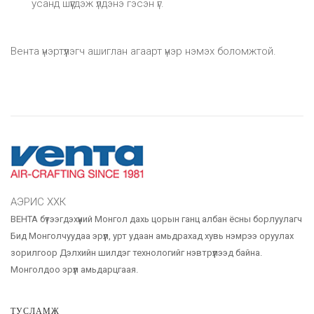
усанд шүүгдэж үлдэнэ гэсэн үг.
Вента үнэртүүлэгч ашиглан агаарт үнэр нэмэх боломжтой.
АЭРИС ХХК
ВЕНТА бүтээгдэхүүний Монгол дахь цорын ганц албан ёсны борлуулагч
Бид Монголчуудаа эрүүл, урт удаан амьдрахад хувь нэмрээ оруулах
зорилгоор Дэлхийн шилдэг технологийг нэвтрүүлээд байна.
Монголдоо эрүүл амьдарцгаая.
ТУСЛАМЖ