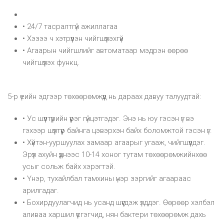
• 24/7 тасралтгүй ажиллагаа
• Хэзээ ч хэтрүүлэн чийгшүүлэхгүй
• Агаарын чийгшлийг автоматаар мэдрэн өөрөө
чийгшүүлэх функц.
5-р үеийн эдгээр төхөөрөмжүүд нь дараах давуу талуудтай:
• Ус шүүлтүүрийн үүрэг гүйцэтгэдэг. Энэ нь юу гэсэн үг вэ
гэхээр шүүлтүүр байнга цэвэрхэн байх боломжтой гэсэн үг.
• Хүйтэн-ууршуулах замаар агаарыг угааж, чийгшүүлдэг.
Эрүүл ахуйн үүднээс 10-14 хоног тутам төхөөрөмжийнхөө
усыг сольж байх хэрэгтэй.
• Үнэр, тухайлбал тамхины үнэр зэргийг агаараас
арилгадаг.
• Бохирдуулагчид нь усанд шүүгдэж үлддэг. Өөрөөр хэлбэл
аливаа харшил үүсгэгчид, нян бактери төхөөрөмж дахь