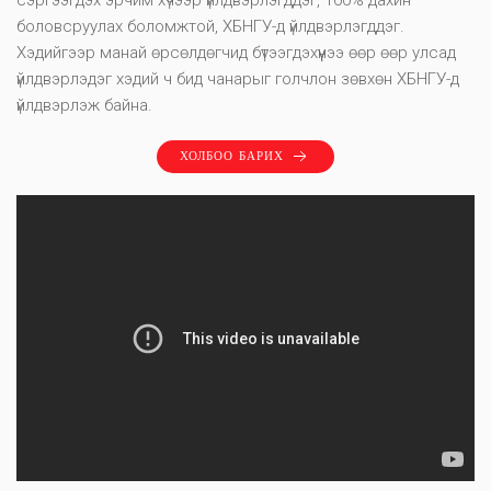
сэргээгдэх эрчим хүчээр үйлдвэрлэгддэг, 100% дахин
боловсруулах боломжтой, ХБНГУ-д үйлдвэрлэгддэг.
Хэдийгээр манай өрсөлдөгчид бүтээгдэхүүнээ өөр өөр улсад
үйлдвэрлэдэг хэдий ч бид чанарыг голчлон зөвхөн ХБНГУ-д
үйлдвэрлэж байна.
ХОЛБОО БАРИХ