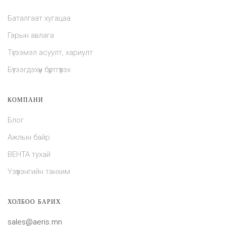
Баталгаат хугацаа
Гарын авлага
Түгээмэл асуулт, хариулт
Бүтээгдэхүүн бүртгүүлэх
КОМПАНИ
Блог
Ажлын байр
ВЕНТА тухай
Үзүүлэнгийн танхим
ХОЛБОО БАРИХ
sales@aeris.mn