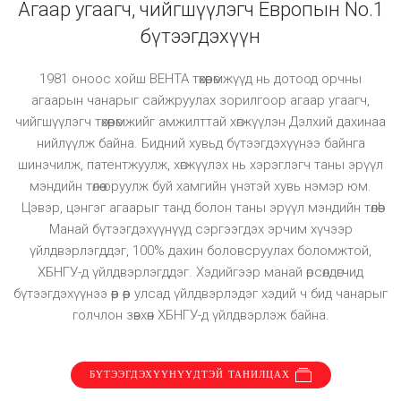
Агаар угаагч, чийгшүүлэгч Европын No.1
бүтээгдэхүүн
1981 оноос хойш ВЕНТА төхөөрөмжүүд нь дотоод орчны
агаарын чанарыг сайжруулах зорилгоор агаар угаагч,
чийгшүүлэгч төхөөрөмжийг амжилттай хөгжүүлэн Дэлхий дахинаа
нийлүүлж байна. Бидний хувьд бүтээгдэхүүнээ байнга
шинэчилж, патентжуулж, хөгжүүлэх нь хэрэглэгч таны эрүүл
мэндийн төлөө оруулж буй хамгийн үнэтэй хувь нэмэр юм.
Цэвэр, цэнгэг агаарыг танд болон таны эрүүл мэндийн төлөө!
Манай бүтээгдэхүүнүүд сэргээгдэх эрчим хүчээр
үйлдвэрлэгддэг, 100% дахин боловсруулах боломжтой,
ХБНГУ-д үйлдвэрлэгддэг. Хэдийгээр манай өрсөлдөгчид
бүтээгдэхүүнээ өөр өөр улсад үйлдвэрлэдэг хэдий ч бид чанарыг
голчлон зөвхөн ХБНГУ-д үйлдвэрлэж байна.
БҮТЭЭГДЭХҮҮНҮҮДТЭЙ ТАНИЛЦАХ