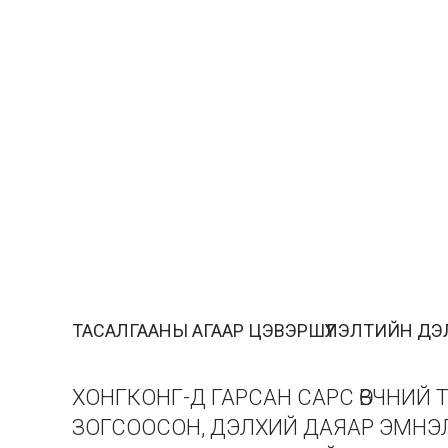
ТАСАЛГААНЫ АГААР ЦЭВЭРШҮҮЛЭЛТИЙН Д
ХОНГКОНГ-Д ГАРСАН САРС ӨВЧНИЙ 
ЗОГСООСОН, ДЭЛХИЙ ДАЯАР ЭМНЭ