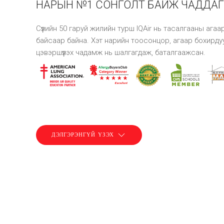
НАРЫН №1 СОНГОЛТ БАЙЖ ЧАДДАГ
Сүүлийн 50 гаруй жилийн турш IQAir нь тасалгааны агаар
байсаар байна. Хэт нарийн тоосонцор, агаар бохирду
цэвэршүүлэх чадамж нь шалгагдаж, баталгаажсан.
ДЭЛГЭРЭНГҮЙ ҮЗЭХ