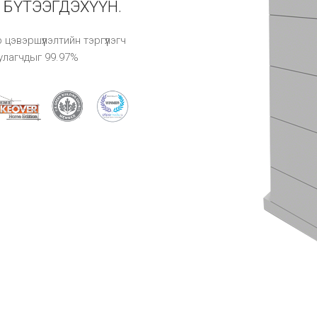
 БҮТЭЭГДЭХҮҮН.
 цэвэршүүлэлтийн тэргүүлэгч
улагчдыг 99.97%