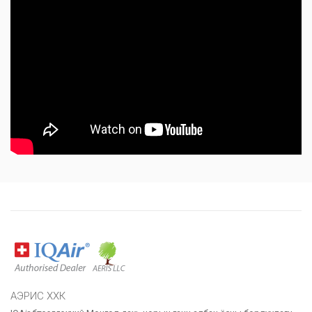
АЭРИС ХХК