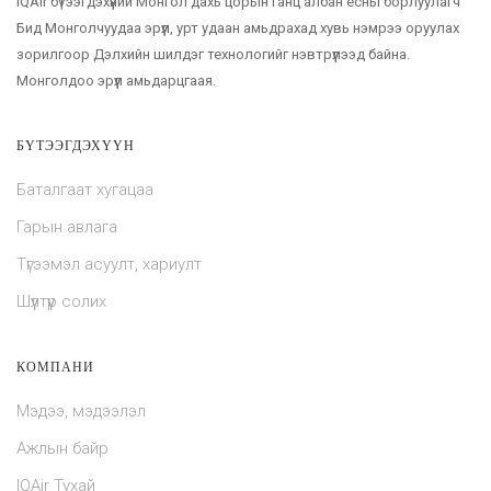
IQAir бүтээгдэхүүний Монгол дахь цорын ганц албан ёсны борлуулагч
Бид Монголчуудаа эрүүл, урт удаан амьдрахад хувь нэмрээ оруулах
зорилгоор Дэлхийн шилдэг технологийг нэвтрүүлээд байна.
Монголдоо эрүүл амьдарцгаая.
БҮТЭЭГДЭХҮҮН
Баталгаат хугацаа
Гарын авлага
Түгээмэл асуулт, хариулт
Шүүлтүүр солих
КОМПАНИ
Мэдээ, мэдээлэл
Ажлын байр
IQAir Тухай